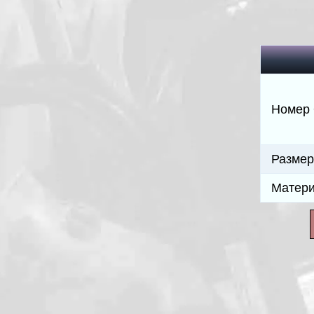
Номер
Разме
Матер