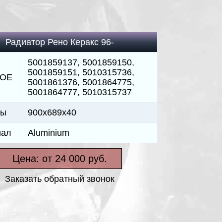
Радиатор Рено Керакс 96-
5001859137, 5001859150,
5001859151, 5010315736,
 ОЕ
5001861376, 5001864775,
5001864777, 5010315737
ры
900x689x40
иал
Aluminium
Цена: от 24 000 руб.
Заказать обратный звонок