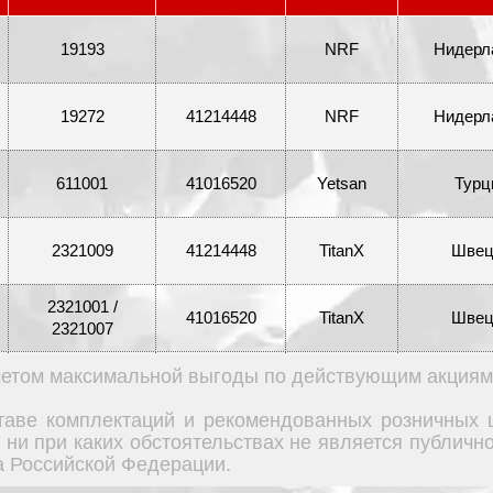
19193
NRF
Нидерл
19272
41214448
NRF
Нидерл
611001
41016520
Yetsan
Турц
2321009
41214448
TitanX
Швец
2321001 /
41016520
TitanX
Швец
2321007
учетом максимальной выгоды по действующим акциям
19004
93155947
NRF
Нидерл
ставе комплектаций и рекомендованных розничных 
 ни при каких обстоятельствах не является публич
19032
NRF
Нидерл
а Российской Федерации.