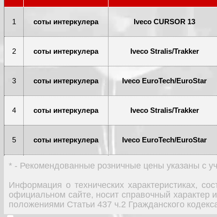
1
соты интеркулера
Iveco CURSOR 13
2
соты интеркулера
Iveco Stralis/Trakker
3
соты интеркулера
Iveco EuroTech/EuroStar
4
соты интеркулера
Iveco Stralis/Trakker
5
соты интеркулера
Iveco EuroTech/EuroStar
* - Рекомендованные розничные цены указаны с 
6
соты интеркулера
Iveco TurboStar
Информация о технических характеристиках, со
официальном сайте, носит справочный характер и
7
соты интеркулера
Iveco
положениями Статьи 437 ч.2 Гражданского кодекс