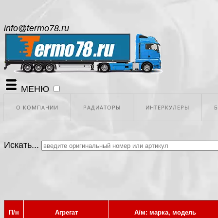
info@termo78.ru
МЕНЮ
О КОМПАНИИ
РАДИАТОРЫ
ИНТЕРКУЛЕРЫ
Искать...
П/н
Агрегат
А/м: марка, модель