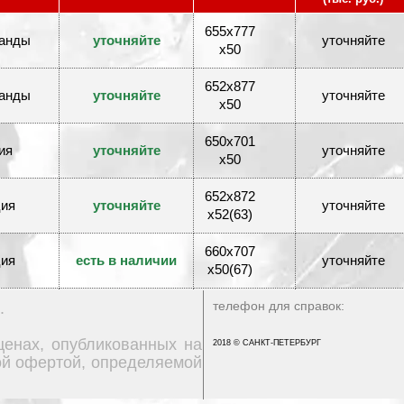
655x777
анды
уточняйте
уточняйте
x50
652x877
анды
уточняйте
уточняйте
x50
650x701
ия
уточняйте
уточняйте
x50
652x872
ия
уточняйте
уточняйте
x52(63)
660x707
ия
есть в наличии
уточняйте
x50(67)
492x657
телефон для справок:
.
анды
уточняйте
уточняйте
x62(76)
ценах, опубликованных на
2018 © САНКТ-ПЕТЕРБУРГ
ной офертой, определяемой
650x710
анды
есть в наличии
уточняйте
x50