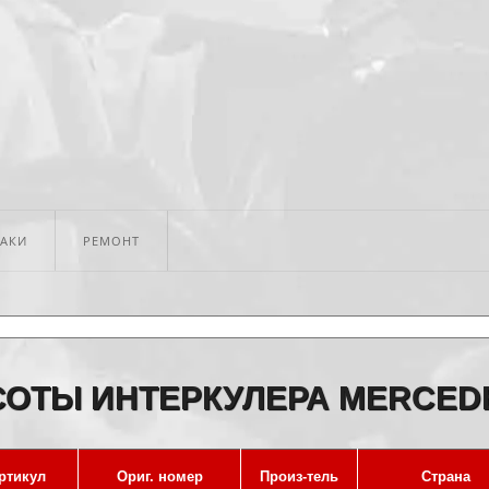
БАКИ
РЕМОНТ
СОТЫ ИНТЕРКУЛЕРА MERCED
ртикул
Ориг. номер
Произ-тель
Страна