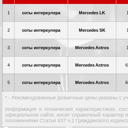
1
соты интеркулера
Mercedes LK
2
соты интеркулера
Mercedes SK
3
соты интеркулера
Mercedes Actros
4
соты интеркулера
Mercedes Actros
6
5
соты интеркулера
Mercedes Actros
6
* - Рекомендованные розничные цены указаны с 
6
соты интеркулера
Mercedes Actros
2
Информация о технических характеристиках, со
официальном сайте, носит справочный характер и
7
соты интеркулера
Mercedes LK
положениями Статьи 437 ч.2 Гражданского кодекс