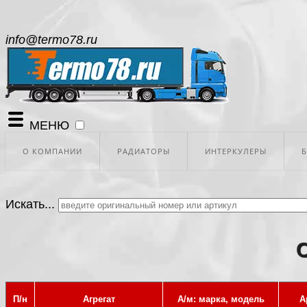
info@termo78.ru
МЕНЮ
О КОМПАНИИ
РАДИАТОРЫ
ИНТЕРКУЛЕРЫ
Искать...
П/н
Агрегат
А/м: марка, модель
А