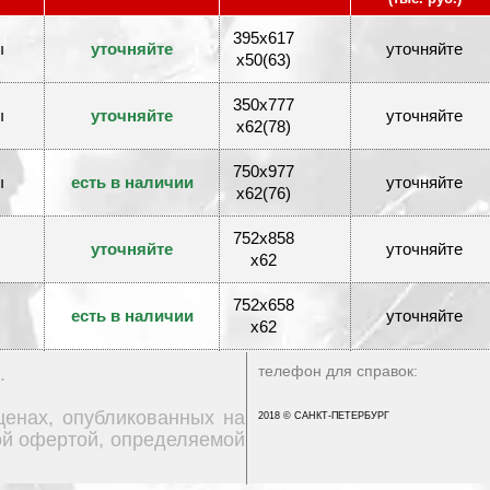
395x617
ы
уточняйте
уточняйте
x50(63)
350x777
ы
уточняйте
уточняйте
x62(78)
750x977
ы
есть в наличии
уточняйте
x62(76)
752x858
уточняйте
уточняйте
x62
752x658
есть в наличии
уточняйте
x62
752x852
телефон для справок:
.
есть в наличии
уточняйте
x68(85)
ценах, опубликованных на
2018 © САНКТ-ПЕТЕРБУРГ
ной офертой, определяемой
400x437
ы
есть в наличии
уточняйте
x50(70)