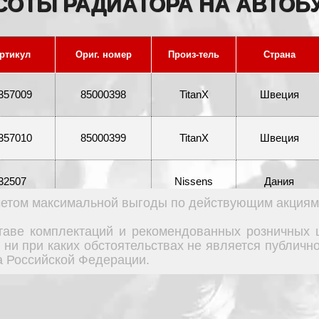
СОТЫ РАДИАТОРА НА АВТОБ
ртикул
Ориг. номер
Произ-тель
Страна
357009
85000398
TitanX
Швеция
357010
85000399
TitanX
Швеция
32507
Nissens
Дания
учетом максимальной выгоды по действующим акциям
39228
Nissens
Дания
ставе комплектаций и рекомендованных розничных 
 ни при каких обстоятельствах не является публич
Заказать обратный звонок
а Российской Федерации.