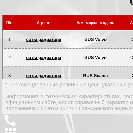
П/н
Агрегат
А/м: марка, модель
А
1
соты радиатора
BUS Volvo
1
2
соты радиатора
BUS Volvo
1
3
соты радиатора
BUS Scania
* - Рекомендованные розничные цены указаны с 
4
соты радиатора
BUS Volvo
Информация о технических характеристиках, со
официальном сайте, носит справочный характер и
положениями Статьи 437 ч.2 Гражданского кодекс