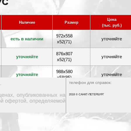
УС
Цена
Наличие
Размер
(тыс. руб.)
972x558
есть в наличии
уточняйте
x52(71)
876x807
уточняйте
уточняйте
x52(71)
988x580
уточняйте
уточняйте
x58(95)
телефон для справок:
.
1000x582
уточняйте
уточняйте
ценах, опубликованных на
x52(84)
2018 © САНКТ-ПЕТЕРБУРГ
ной офертой, определяемой