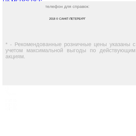
На MERCEDES
телефон для справок:
На Renault
На Scania
На Volvo
2018 © САНКТ-ПЕТЕРБУРГ
Для Рефрижераторов
* - Рекомендованные розничные цены указаны с
учетом максимальной выгоды по действующим
акциям.