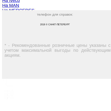
На Iveco
На MAN
На MERCEDES
телефон для справок:
На Renault
На Scania
На Volvo
2018 © САНКТ-ПЕТЕРБУРГ
Для Рефрижераторов
* - Рекомендованные розничные цены указаны с
учетом максимальной выгоды по действующим
акциям.